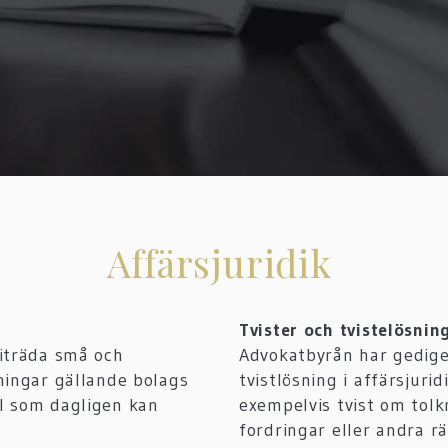
Affärsjuridik
Tvister och tvistelösnin
biträda små och
Advokatbyrån har gedige
ningar gällande bolags
tvistlösning i affärsjur
l som dagligen kan
exempelvis tvist om tolk
fordringar eller andra rä