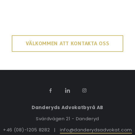
VÄLKOMMEN ATT KONTAKTA OSS
Danderyds Advokatbyrå AB
Svärdvägen 21 - Danderyd
+46 (08)-1205 8282 |
info@danderydsadvokat.com