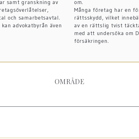
gar samt granskning av
om.
retagsöverlåtelser,
Många företag har en fö
vtal och samarbetsavtal.
rättsskydd, vilket innebä
m kan advokatbyrån även
av en rättslig tvist täck
med att undersöka om Di
försäkringen.
OMRÅDE